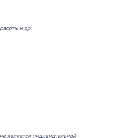
процедуре
асоты и др.
не является индивидуальной