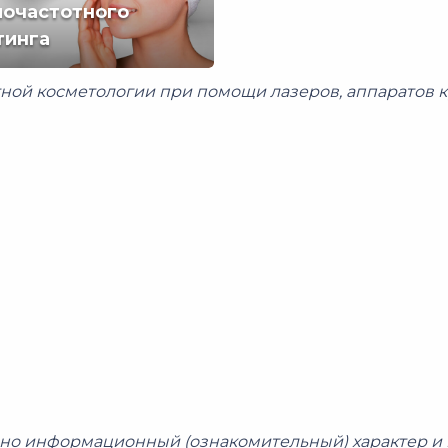
иочастотного
тинга
частотного
инга
ой косметологии при помощи лазеров, аппаратов кр
но информационный (ознакомительный) характер и 