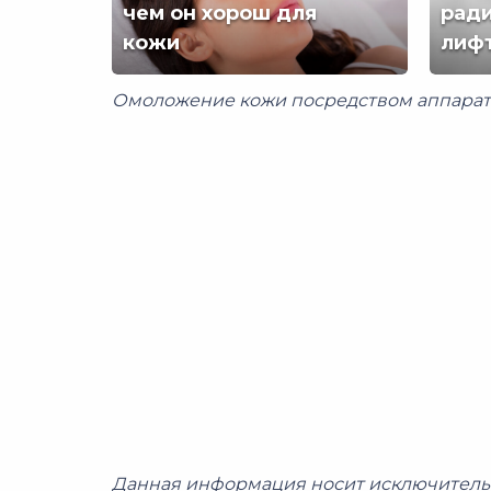
чем он хорош для
рад
и
для
кожи
лиф
чем
радио
он
лифт
Омоложение кожи посредством аппаратн
хорош
для
кожи
Данная информация носит исключитель