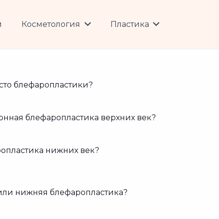
и
Косметология
Пластика
сто блефаропластики?
онная блефаропластика верхних век?
ропластика нижних век?
 или нижняя блефаропластика?